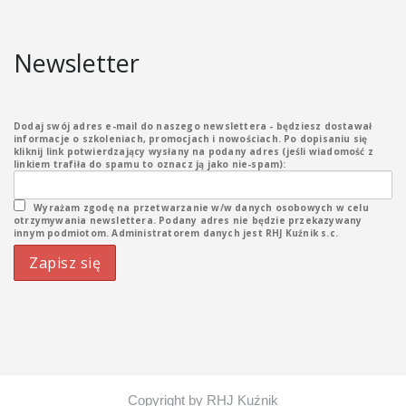
Newsletter
Dodaj swój adres e-mail do naszego newslettera - będziesz dostawał
informacje o szkoleniach, promocjach i nowościach. Po dopisaniu się
kliknij link potwierdzający wysłany na podany adres (jeśli wiadomość z
linkiem trafiła do spamu to oznacz ją jako nie-spam):
Wyrażam zgodę na przetwarzanie w/w danych osobowych w celu
otrzymywania newslettera. Podany adres nie będzie przekazywany
innym podmiotom. Administratorem danych jest RHJ Kuźnik s.c.
Copyright by RHJ Kuźnik