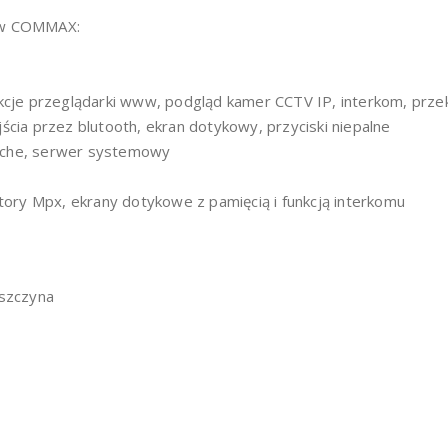
tów COMMAX:
cje przeglądarki www, podgląd kamer CCTV IP, interkom, przeki
cia przez blutooth, ekran dotykowy, przyciski niepalne
itche, serwer systemowy
ry Mpx, ekrany dotykowe z pamięcią i funkcją interkomu
Pszczyna