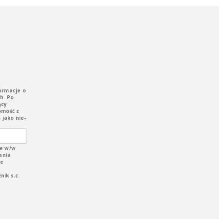
ormacje o
h. Po
ący
omość z
 jako nie-
e w/w
ania
ie
ik s.c.