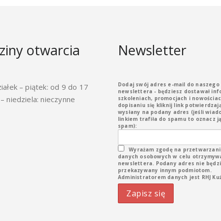
ziny otwarcia
Newsletter
Dodaj swój adres e-mail do naszego
iałek – piątek: od 9 do 17
newslettera - będziesz dostawał inf
– niedziela: nieczynne
szkoleniach, promocjach i nowościac
dopisaniu się kliknij link potwierdzaj
wysłany na podany adres (jeśli wiad
linkiem trafiła do spamu to oznacz ją
spam):
Wyrażam zgodę na przetwarzani
danych osobowych w celu otrzymyw
newslettera. Podany adres nie będz
przekazywany innym podmiotom.
Administratorem danych jest RHJ Kuźn