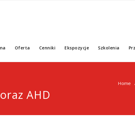
wna
Oferta
Cenniki
Ekspozycje
Szkolenia
Pr
Home
 oraz AHD