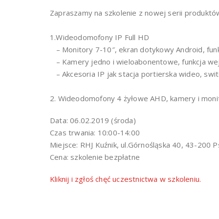
Zapraszamy na szkolenie z nowej serii produk
1.Wideodomofony IP Full HD
– Monitory 7-10″, ekran dotykowy Android, funk
– Kamery jedno i wieloabonentowe, funkcja wejś
– Akcesoria IP jak stacja portierska wideo, sw
2. Wideodomofony 4 żyłowe AHD, kamery i monito
Data: 06.02.2019 (środa)
Czas trwania: 10:00-14:00
Miejsce: RHJ Kuźnik, ul.Górnośląska 40, 43-200 
Cena: szkolenie bezpłatne
Kliknij i zgłoś chęć uczestnictwa w szkoleniu.